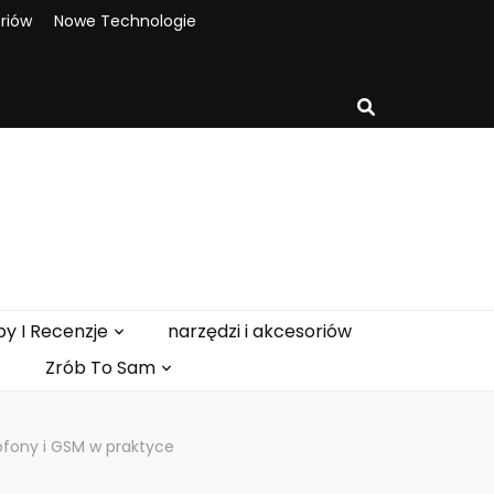
oriów
Nowe Technologie
y I Recenzje
narzędzi i akcesoriów
Zrób To Sam
fony i GSM w praktyce