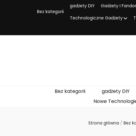
gadżety DIY
Gadżety I Fand
Bez kategorii
Technologiczne Gadżety
T
Bez kategorii
gadżety DIY
Nowe Technologi
Strona główna
/
Bez k