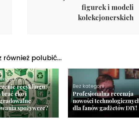
figurek i modeli
kolekcjonerskich
 również polubić…
tegorii
Bez kategorii
zenie recyklingu:
ybrać eko i
Profesjonalna recenzja
egradowalne
nowości technologicznyc
owania spożywcze?
dla fanów gadżetów DIY!