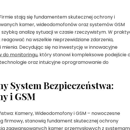
rmie stają się fundamentem skutecznej ochrony i
nsowanych kamer, wideodomofonów oraz systemów GSM
że szybką analizę sytuacji w czasie rzeczywistym. W prakt
j reagować na wszelkie nieprzewidziane zdarzenia,
mienia. Decydując się na inwestycję w innowacyjne
w do monitoringu
, który stanowi kompleksowe podejście 
 technologie oraz intuicyjne oprogramowanie do
ny System Bezpieczeństwa:
ny i GSM
eństwa: Kamery, Wideodomofony i GSM – nowoczesne
ing firmowy, stanowią fundament skutecznej ochrony
egracja zaawansowanych kamer przemysłowych z systemam