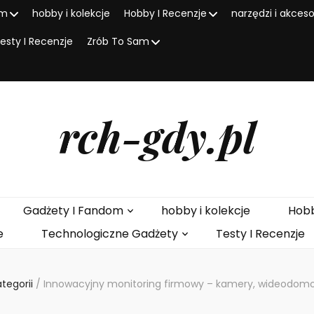
om
hobby i kolekcje
Hobby I Recenzje
narzędzi i akces
esty I Recenzje
Zrób To Sam
rch-gdy.pl
Gadżety I Fandom
hobby i kolekcje
Hobb
e
Technologiczne Gadżety
Testy I Recenzje
ategorii
/
Innowacyjny monitoring firmowy – kamery, wideodomo