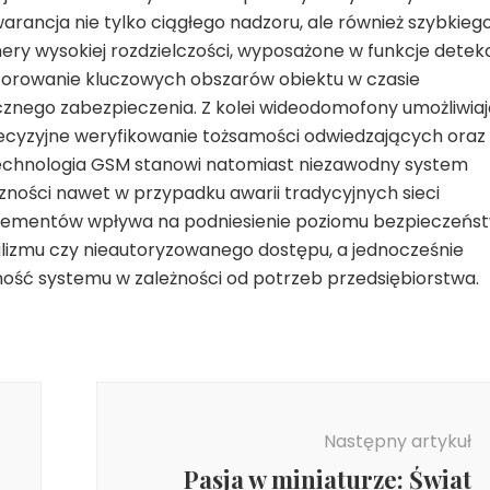
ncja nie tylko ciągłego nadzoru, ale również szybkieg
ry wysokiej rozdzielczości, wyposażone w funkcje detekc
itorowanie kluczowych obszarów obiektu w czasie
cznego zabezpieczenia. Z kolei wideodomofony umożliwia
ecyzyjne weryfikowanie tożsamości odwiedzających oraz
Technologia GSM stanowi natomiast niezawodny system
zności nawet w przypadku awarii tradycyjnych sieci
elementów wpływa na podniesienie poziomu bezpieczeńs
dalizmu czy nieautoryzowanego dostępu, a jednocześnie
ność systemu w zależności od potrzeb przedsiębiorstwa.
Następny artykuł
Pasja w miniaturze: Świat