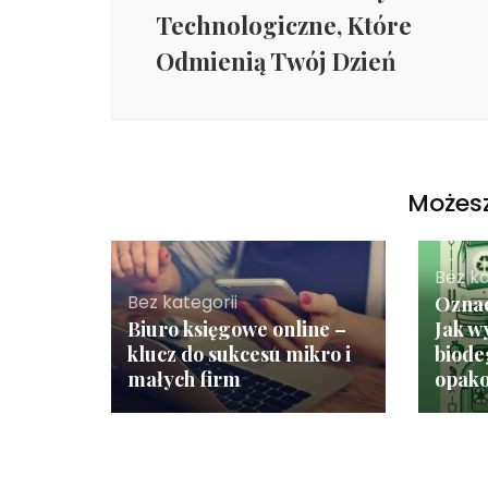
Technologiczne, Które
Odmienią Twój Dzień
Możesz
Bez ka
Bez kategorii
Oznac
Biuro księgowe online –
Jak w
klucz do sukcesu mikro i
biod
małych firm
opak