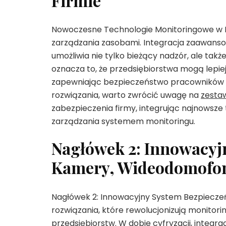
Firmie
Nowoczesne Technologie Monitoringowe w Fi
zarządzania zasobami. Integracja zaawa
umożliwia nie tylko bieżący nadzór, ale tak
oznacza to, że przedsiębiorstwa mogą lepie
zapewniając bezpieczeństwo pracowników i 
rozwiązania, warto zwrócić uwagę na
zesta
zabezpieczenia firmy, integrując najnowsze
zarządzania systemem monitoringu.
Nagłówek 2: Innowacyj
Kamery, Wideodomofo
Nagłówek 2: Innowacyjny System Bezpiecz
rozwiązania, które rewolucjonizują monitor
przedsiębiorstw. W dobie cyfryzacji, int