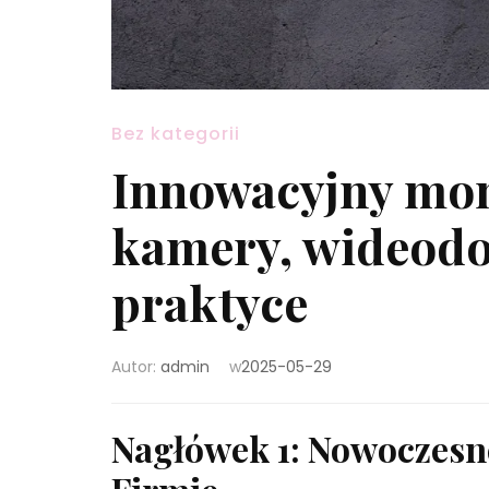
Bez kategorii
Innowacyjny mon
kamery, wideod
praktyce
Autor:
admin
w
2025-05-29
Nagłówek 1: Nowoczesn