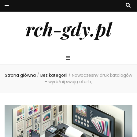
rch-gdy.pl
Strona główna
/
Bez kategorii
/
Nowoczesny druk katalogów
– wyróżnij swoją ofertę