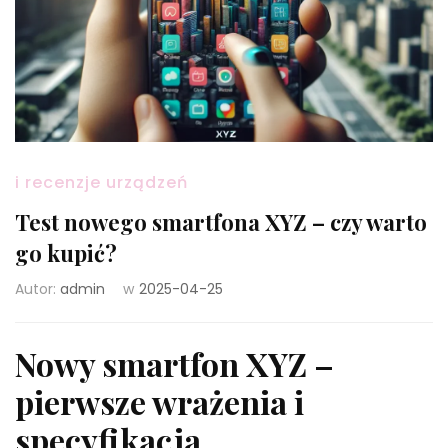
i recenzje urządzeń
Test nowego smartfona XYZ – czy warto
go kupić?
Autor:
admin
w
2025-04-25
Nowy smartfon XYZ –
pierwsze wrażenia i
specyfikacja