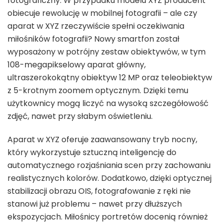
fotograficzny. W przypadku modelu XYZ producent
obiecuje rewolucję w mobilnej fotografii – ale czy
aparat w XYZ rzeczywiście spełni oczekiwania
miłośników fotografii? Nowy smartfon został
wyposażony w potrójny zestaw obiektywów, w tym
108-megapikselowy aparat główny,
ultraszerokokątny obiektyw 12 MP oraz teleobiektyw
z 5-krotnym zoomem optycznym. Dzięki temu
użytkownicy mogą liczyć na wysoką szczegółowość
zdjęć, nawet przy słabym oświetleniu.
Aparat w XYZ oferuje zaawansowany tryb nocny,
który wykorzystuje sztuczną inteligencję do
automatycznego rozjaśniania scen przy zachowaniu
realistycznych kolorów. Dodatkowo, dzięki optycznej
stabilizacji obrazu OIS, fotografowanie z ręki nie
stanowi już problemu – nawet przy dłuższych
ekspozycjach. Miłośnicy portretów docenią również