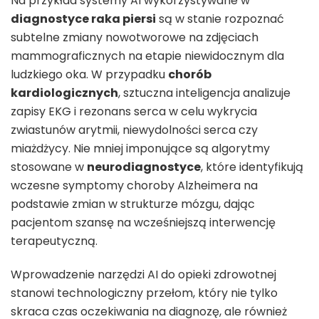
Na przykład systemy AI wykorzystywane w
diagnostyce raka piersi
są w stanie rozpoznać
subtelne zmiany nowotworowe na zdjęciach
mammograficznych na etapie niewidocznym dla
ludzkiego oka. W przypadku
chorób
kardiologicznych
, sztuczna inteligencja analizuje
zapisy EKG i rezonans serca w celu wykrycia
zwiastunów arytmii, niewydolności serca czy
miażdżycy. Nie mniej imponujące są algorytmy
stosowane w
neurodiagnostyce
, które identyfikują
wczesne symptomy choroby Alzheimera na
podstawie zmian w strukturze mózgu, dając
pacjentom szansę na wcześniejszą interwencję
terapeutyczną.
Wprowadzenie narzędzi AI do opieki zdrowotnej
stanowi technologiczny przełom, który nie tylko
skraca czas oczekiwania na diagnozę, ale również