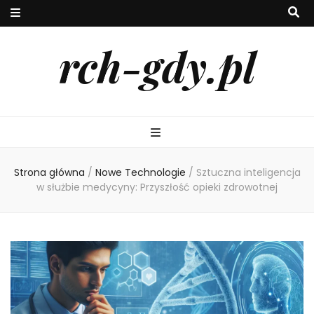
rch-gdy.pl
Strona główna
/
Nowe Technologie
/
Sztuczna inteligencja
w służbie medycyny: Przyszłość opieki zdrowotnej